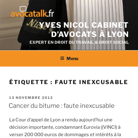
Aller
au
contenu
YVES NICOL CABINET
D’AVOCATS À LYON
EXPERT EN DROIT DU TRAVAIL & DROIT SOCIAL
Menu
ÉTIQUETTE :
FAUTE INEXCUSABLE
PUBLIÉ
13 NOVEMBRE 2012
LE
Cancer du bitume : faute inexcusable
La Cour d’appel de Lyon a rendu aujourd’hui une
décision importante, condamnant Eurovia ((VINCI) à
verser 200 000 euros de dommages et intérêts à la