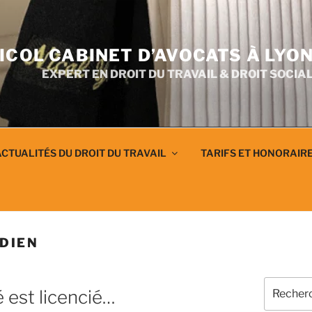
ICOL CABINET D’AVOCATS À LYO
EXPERT EN DROIT DU TRAVAIL & DROIT SOCIA
CTUALITÉS DU DROIT DU TRAVAIL
TARIFS ET HONORAIR
IDIEN
Recherch
ié est licencié…
pour