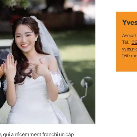
Yves
Avocat
Tél. :
06
yves.ni
160 ru
se, qui a récemment franchi un cap