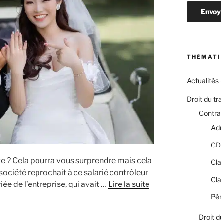
THÉMATI
Actualités
Droit du tr
Contrat
Adm
CD
ge ? Cela pourra vous surprendre mais cela
Cla
société reprochait à ce salarié contrôleur
Cla
ée de l’entreprise, qui avait …
Lire la suite
Pér
Droit d