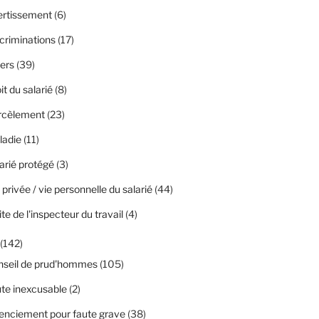
ertissement
(6)
criminations
(17)
ers
(39)
it du salarié
(8)
rcèlement
(23)
ladie
(11)
arié protégé
(3)
 privée / vie personnelle du salarié
(44)
ite de l'inspecteur du travail
(4)
(142)
nseil de prud'hommes
(105)
te inexcusable
(2)
enciement pour faute grave
(38)