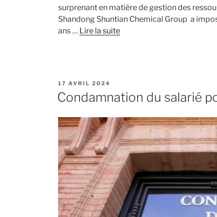
surprenant en matière de gestion des resso
Shandong Shuntian Chemical Group a imposé à
ans …
Lire la suite
PUBLIÉ
17 AVRIL 2024
LE
Condamnation du salarié p