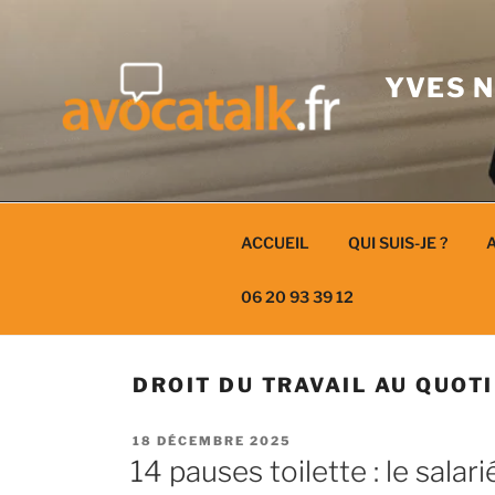
Aller
au
contenu
YVES N
ACCUEIL
QUI SUIS-JE ?
A
06 20 93 39 12
DROIT DU TRAVAIL AU QUOT
PUBLIÉ
18 DÉCEMBRE 2025
LE
14 pauses toilette : le salar