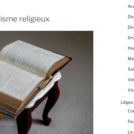
Av
isme religieux
Dis
Div
Dro
Ha
Ma
Sal
Vie
Vis
Litiges
Co
Fau
Lic