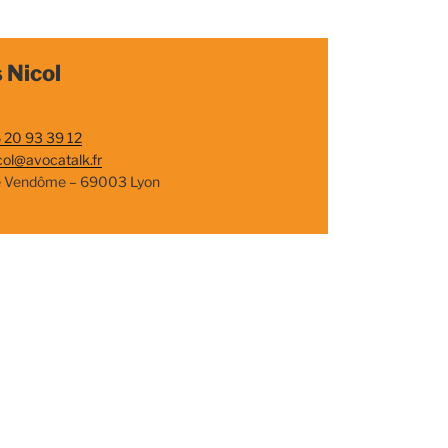
 Nicol
 20 93 39 12
col@avocatalk.fr
e Vendôme – 69003 Lyon