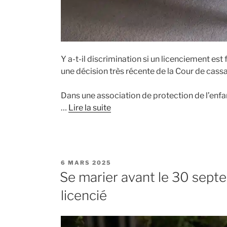
Y a-t-il discrimination si un licenciement est f
une décision très récente de la Cour de cassa
Dans une association de protection de l’enfan
…
Lire la suite
PUBLIÉ
6 MARS 2025
LE
Se marier avant le 30 sept
licencié