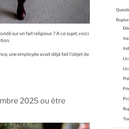
Questi
Rupture
Dé
ondé sur un fait religieux ? A ce sujet, voici
Ina
tion.
Ind
ce, une employée avait déjà fait l’objet de
Li
Li
Pol
Pri
embre 2025 ou être
Pro
Rup
Tra