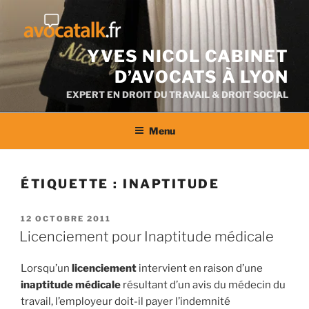
Aller
au
contenu
YVES NICOL CABINET
D’AVOCATS À LYON
EXPERT EN DROIT DU TRAVAIL & DROIT SOCIAL
Menu
ÉTIQUETTE :
INAPTITUDE
PUBLIÉ
12 OCTOBRE 2011
LE
Licenciement pour Inaptitude médicale
Lorsqu’un
licenciement
intervient en raison d’une
inaptitude médicale
résultant d’un avis du médecin du
travail, l’employeur doit-il payer l’indemnité