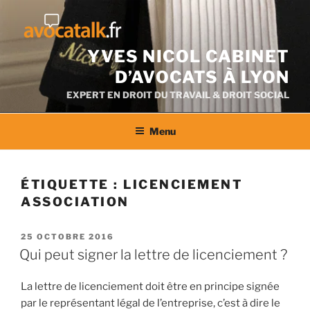
Aller
au
contenu
YVES NICOL CABINET
D’AVOCATS À LYON
EXPERT EN DROIT DU TRAVAIL & DROIT SOCIAL
Menu
ÉTIQUETTE :
LICENCIEMENT
ASSOCIATION
PUBLIÉ
25 OCTOBRE 2016
LE
Qui peut signer la lettre de licenciement ?
La lettre de licenciement doit être en principe signée
par le représentant légal de l’entreprise, c’est à dire le