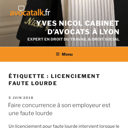
Aller
au
contenu
YVES NICOL CABINET
D’AVOCATS À LYON
EXPERT EN DROIT DU TRAVAIL & DROIT SOCIAL
Menu
ÉTIQUETTE :
LICENCIEMENT
FAUTE LOURDE
PUBLIÉ
5 JUIN 2018
LE
Faire concurrence à son employeur est
une faute lourde
Un licenciement pour faute lourde intervient lorsque le