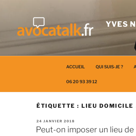
Aller
au
contenu
YVES N
ACCUEIL
QUI SUIS-JE ?
A
06 20 93 39 12
ÉTIQUETTE :
LIEU DOMICILE
PUBLIÉ
24 JANVIER 2018
LE
Peut-on imposer un lieu de 