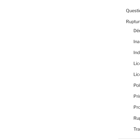
Questi
Rupture
Dé
Ina
Ind
Li
Li
Pol
Pri
Pro
Rup
Tra