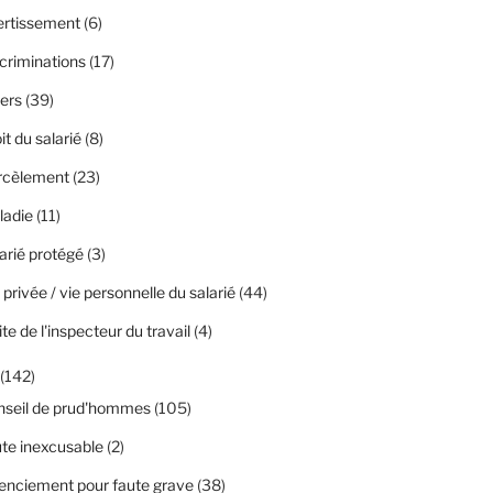
ertissement
(6)
criminations
(17)
ers
(39)
it du salarié
(8)
rcèlement
(23)
ladie
(11)
arié protégé
(3)
 privée / vie personnelle du salarié
(44)
ite de l'inspecteur du travail
(4)
(142)
nseil de prud'hommes
(105)
te inexcusable
(2)
enciement pour faute grave
(38)