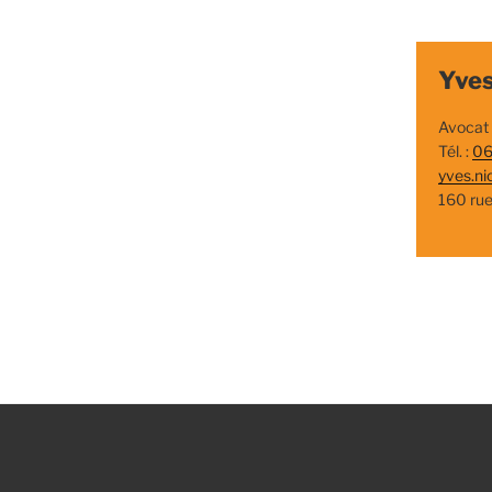
Yves
Avocat
Tél. :
06
yves.ni
160 ru