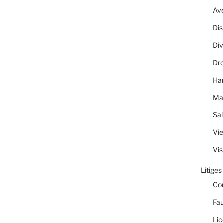
Av
Dis
Div
Dro
Ha
Ma
Sal
Vie
Vis
Litiges
Co
Fau
Lic