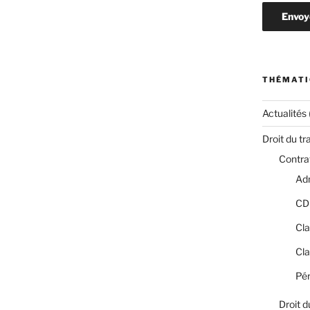
THÉMATI
Actualités
Droit du tr
Contrat
Adm
CD
Cla
Cla
Pér
Droit d