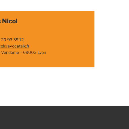
 Nicol
 20 93 39 12
col@avocatalk.fr
e Vendôme – 69003 Lyon