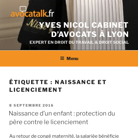
Aller
au
contenu
YVES NICOL CABINET
D’AVOCATS À LYON
EXPERT EN DROIT DU TRAVAIL & DROIT SOCIAL
Menu
ÉTIQUETTE :
NAISSANCE ET
LICENCIEMENT
PUBLIÉ
8 SEPTEMBRE 2016
LE
Naissance d’un enfant : protection du
père contre le licenciement
Au retour de congé maternité, la salariée bénéficie