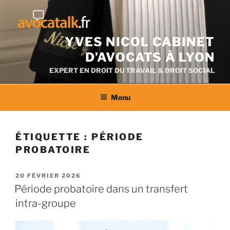
Aller
au
contenu
YVES NICOL CABINET
D’AVOCATS À LYON
EXPERT EN DROIT DU TRAVAIL & DROIT SOCIAL
Menu
ÉTIQUETTE :
PÉRIODE
PROBATOIRE
PUBLIÉ
20 FÉVRIER 2026
LE
Période probatoire dans un transfert
intra-groupe