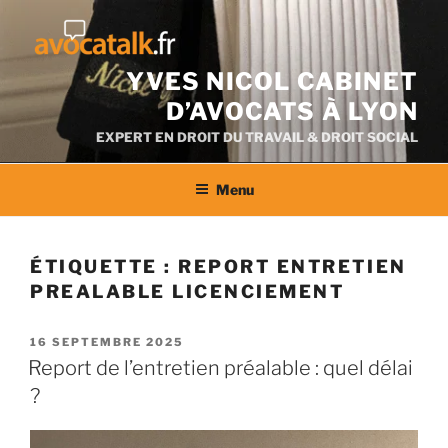
Aller
au
contenu
YVES NICOL CABINET
D’AVOCATS À LYON
EXPERT EN DROIT DU TRAVAIL & DROIT SOCIAL
Menu
ÉTIQUETTE :
REPORT ENTRETIEN
PREALABLE LICENCIEMENT
PUBLIÉ
16 SEPTEMBRE 2025
LE
Report de l’entretien préalable : quel délai
?