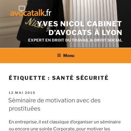
Aller
au
contenu
YVES NICOL CABINET
D’AVOCATS À LYON
EXPERT EN DROIT DU TRAVAIL & DROIT SOCIAL
Menu
ÉTIQUETTE :
SANTÉ SÉCURITÉ
PUBLIÉ
12 MAI 2015
LE
Séminaire de motivation avec des
prostituées
En entreprise, il est classique d’organiser un séminaire
ou encore une soirée Corporate, pour motiver les