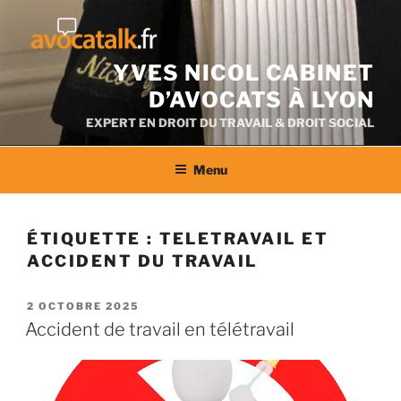
Aller
au
contenu
YVES NICOL CABINET
D’AVOCATS À LYON
EXPERT EN DROIT DU TRAVAIL & DROIT SOCIAL
Menu
ÉTIQUETTE :
TELETRAVAIL ET
ACCIDENT DU TRAVAIL
PUBLIÉ
2 OCTOBRE 2025
LE
Accident de travail en télétravail