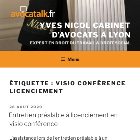
Aller
au
contenu
YVES NICOL CABINET
D’AVOCATS À LYON
EXPERT EN DROIT DU TRAVAIL & DROIT SOCIAL
Menu
ÉTIQUETTE :
VISIO CONFÉRENCE
LICENCIEMENT
PUBLIÉ
28 AOÛT 2020
LE
Entretien préalable à licenciement en
visio conférence
L’assistance lors de l’entretien préalable à un