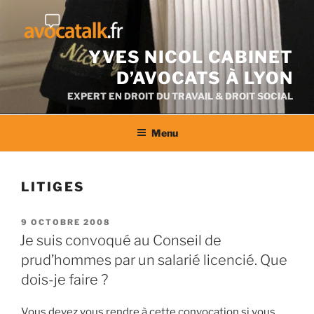
Aller
au
contenu
YVES NICOL CABINET
D’AVOCATS À LYON
EXPERT EN DROIT DU TRAVAIL & DROIT SOCIAL
Menu
LITIGES
PUBLIÉ
9 OCTOBRE 2008
LE
Je suis convoqué au Conseil de
prud’hommes par un salarié licencié. Que
dois-je faire ?
Vous devez vous rendre à cette convocation si vous