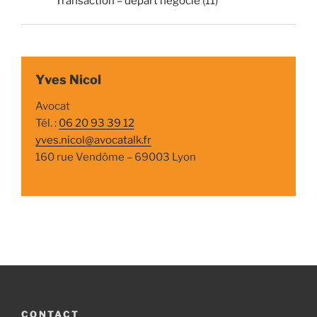
Transaction – départ négocié
(11)
Yves Nicol
Avocat
Tél. :
06 20 93 39 12
yves.nicol@avocatalk.fr
160 rue Vendôme – 69003 Lyon
CONTACT