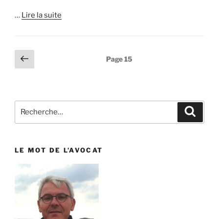
…
Lire la suite
Pagination
Page
Page
15
précédente
des
publications
Recherche
Reche
pour
:
LE MOT DE L’AVOCAT