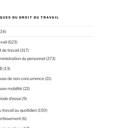
QUES DU DROIT DU TRAVAIL
(16)
avail
(623)
 de travail
(317)
inistration du personnel
(273)
D
(13)
use de non concurrence
(21)
use mobilité
(22)
iode d'essai
(9)
u travail au quotidien
(150)
ertissement
(6)