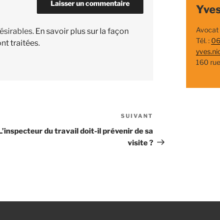
Yves
Avocat
désirables.
En savoir plus sur la façon
Tél. :
06
nt traitées
.
yves.ni
160 ru
SUIVANT
Article
suivant
L’inspecteur du travail doit-il prévenir de sa
visite ?