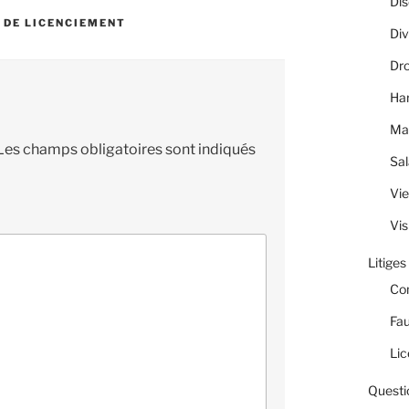
Dis
 DE LICENCIEMENT
Div
Dro
Ha
Ma
Les champs obligatoires sont indiqués
Sal
Vie
Vis
Litiges
Co
Fau
Lic
Questi