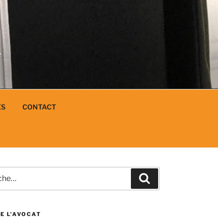
N
L
ES
CONTACT
e
Recherche
E L’AVOCAT