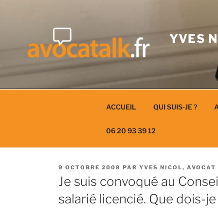
Aller
au
contenu
YVES N
ACCUEIL
QUI SUIS-JE ?
A
06 20 93 39 12
PUBLIÉ
9 OCTOBRE 2008
PAR
YVES NICOL, AVOCAT
LE
Je suis convoqué au Conse
salarié licencié. Que dois-je