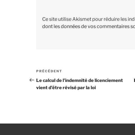
Ce site utilise Akismet pour réduire les in
dont les données de vos commentaires so
Navigation
PRÉCÉDENT
Article
de
précédent
Le calcul de l’indemnité de licenciement
vient d’être révisé par la loi
l’article