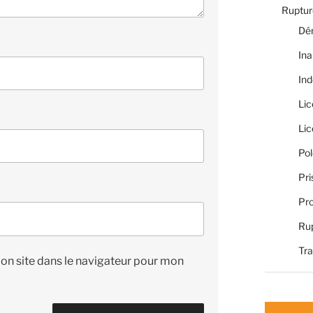
Rupture
Dé
Ina
Ind
Li
Li
Pol
Pri
Pro
Rup
Tra
on site dans le navigateur pour mon