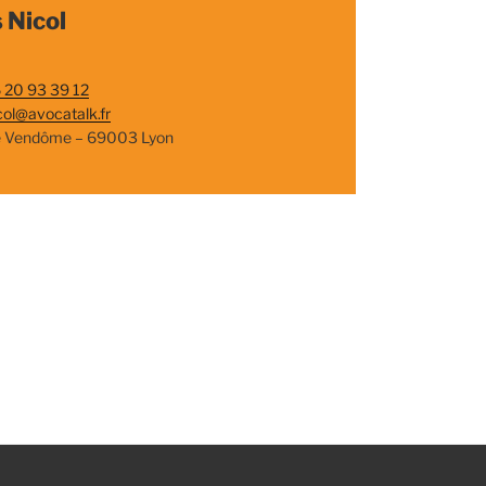
 Nicol
 20 93 39 12
col@avocatalk.fr
e Vendôme – 69003 Lyon