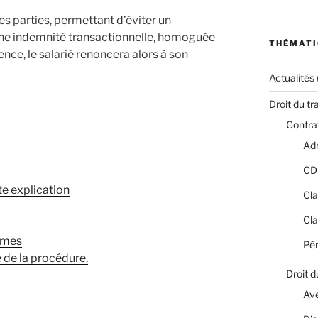
es parties, permettant d’éviter un
une indemnité transactionnelle, homoguée
THÉMATI
nce, le salarié renoncera alors à son
Actualités
Droit du tr
Contrat
Adm
CD
e explication
Cla
Cla
mmes
Pér
 de la procédure.
Droit d
Av