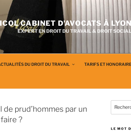
ICOL CABINET D’AVOCATS À LYO
EXPERT EN DROIT DU TRAVAIL & DROIT SOCIA
CTUALITÉS DU DROIT DU TRAVAIL
TARIFS ET HONORAIR
Recherch
il de prud’hommes par un
pour
:
 faire ?
LE MOT D