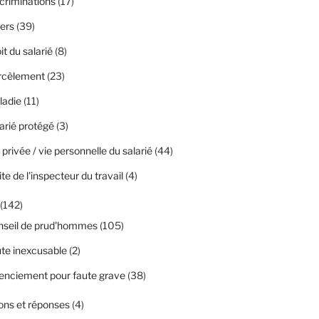
criminations
(17)
ers
(39)
it du salarié
(8)
rcèlement
(23)
ladie
(11)
arié protégé
(3)
 privée / vie personnelle du salarié
(44)
ite de l'inspecteur du travail
(4)
(142)
nseil de prud'hommes
(105)
te inexcusable
(2)
enciement pour faute grave
(38)
ons et réponses
(4)