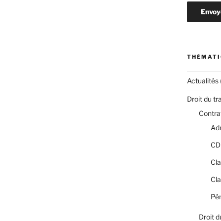
THÉMATI
Actualités
Droit du tr
Contrat
Adm
CD
Cla
Cla
Pér
Droit d