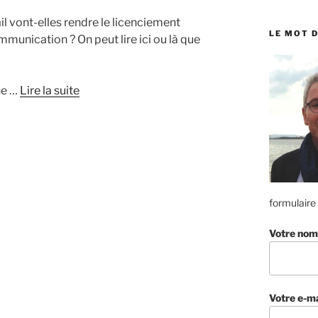
:
l vont-elles rendre le licenciement
LE MOT D
nication ? On peut lire ici ou là que
ne …
Lire la suite
formulaire
Votre nom
Votre e-ma