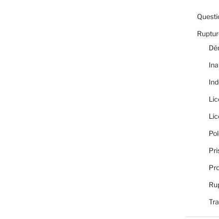
Questi
Rupture
Dé
Ina
Ind
Li
Li
Pol
Pri
Pro
Rup
Tra