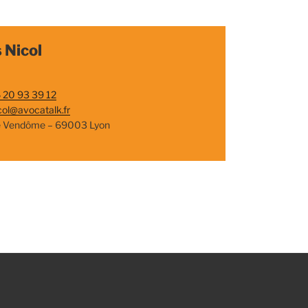
 Nicol
 20 93 39 12
col@avocatalk.fr
e Vendôme – 69003 Lyon