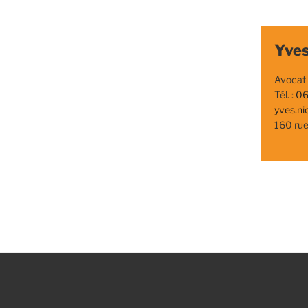
Yves
Avocat
Tél. :
06
yves.ni
160 ru