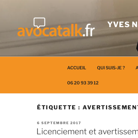
Aller
au
contenu
YVES N
ACCUEIL
QUI SUIS-JE ?
A
06 20 93 39 12
ÉTIQUETTE :
AVERTISSEMEN
PUBLIÉ
6 SEPTEMBRE 2017
LE
Licenciement et avertissem