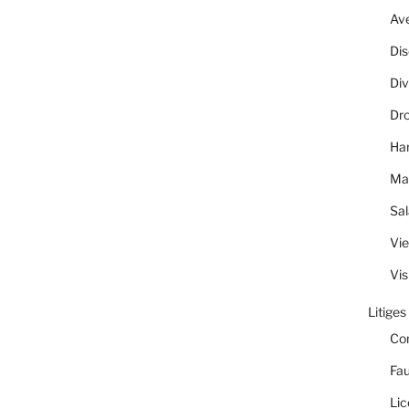
Av
Dis
Div
Dro
Ha
Ma
Sal
Vie
Vis
Litiges
Co
Fau
Lic