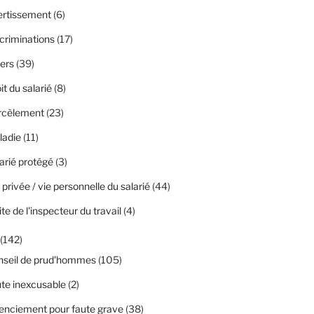
ertissement
(6)
criminations
(17)
ers
(39)
it du salarié
(8)
rcèlement
(23)
ladie
(11)
arié protégé
(3)
 privée / vie personnelle du salarié
(44)
ite de l'inspecteur du travail
(4)
(142)
nseil de prud'hommes
(105)
te inexcusable
(2)
enciement pour faute grave
(38)