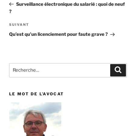
précédent
Surveillance électronique du salarié : quoi de neuf
l’article
?
SUIVANT
Article
suivant
Qu’est qu’un licenciement pour faute grave ?
Recherche
Reche
pour
:
LE MOT DE L’AVOCAT