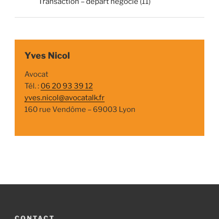
Transaction – départ négocié
(11)
Yves Nicol
Avocat
Tél. :
06 20 93 39 12
yves.nicol@avocatalk.fr
160 rue Vendôme – 69003 Lyon
CONTACT