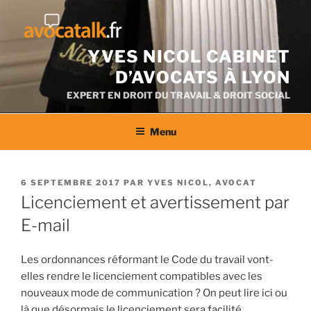
Aller
au
contenu
YVES NICOL CABINET
D’AVOCATS À LYON
EXPERT EN DROIT DU TRAVAIL & DROIT SOCIAL
Menu
PUBLIÉ
6 SEPTEMBRE 2017
PAR
YVES NICOL, AVOCAT
LE
Licenciement et avertissement par
E-mail
Les ordonnances réformant le Code du travail vont-
elles rendre le licenciement compatibles avec les
nouveaux mode de communication ? On peut lire ici ou
là que désormais le licenciement sera facilité.