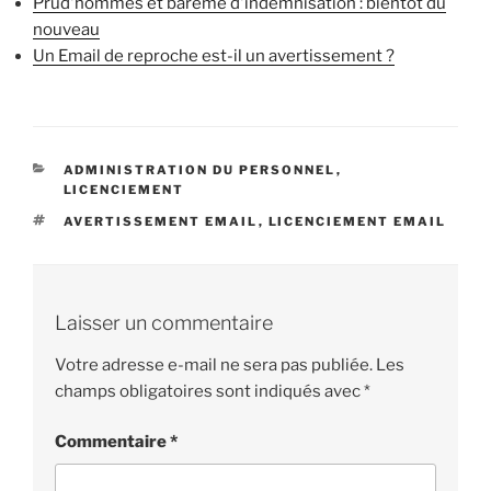
Prud'hommes et barème d'indemnisation : bientôt du
nouveau
Un Email de reproche est-il un avertissement ?
CATÉGORIES
ADMINISTRATION DU PERSONNEL
,
LICENCIEMENT
ÉTIQUETTES
AVERTISSEMENT EMAIL
,
LICENCIEMENT EMAIL
Laisser un commentaire
Votre adresse e-mail ne sera pas publiée.
Les
champs obligatoires sont indiqués avec
*
Commentaire
*