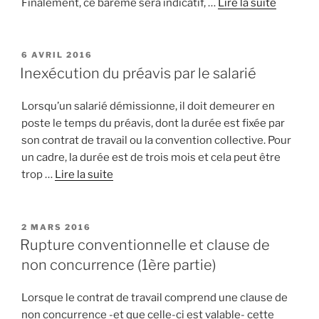
Finalement, ce barème sera indicatif, …
Lire la suite
PUBLIÉ
6 AVRIL 2016
LE
Inexécution du préavis par le salarié
Lorsqu’un salarié démissionne, il doit demeurer en
poste le temps du préavis, dont la durée est fixée par
son contrat de travail ou la convention collective. Pour
un cadre, la durée est de trois mois et cela peut être
trop …
Lire la suite
PUBLIÉ
2 MARS 2016
LE
Rupture conventionnelle et clause de
non concurrence (1ère partie)
Lorsque le contrat de travail comprend une clause de
non concurrence -et que celle-ci est valable- cette