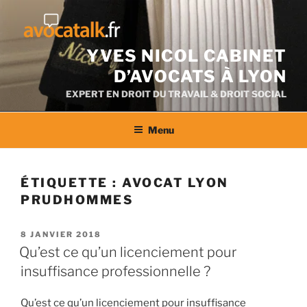
Aller
au
contenu
YVES NICOL CABINET
D’AVOCATS À LYON
EXPERT EN DROIT DU TRAVAIL & DROIT SOCIAL
Menu
ÉTIQUETTE :
AVOCAT LYON
PRUDHOMMES
PUBLIÉ
8 JANVIER 2018
LE
Qu’est ce qu’un licenciement pour
insuffisance professionnelle ?
Qu’est ce qu’un licenciement pour insuffisance