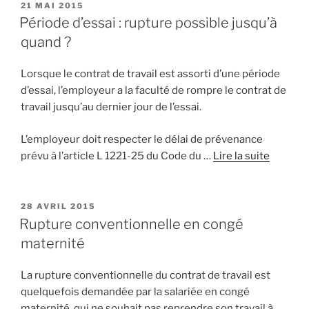
PUBLIÉ
21 MAI 2015
LE
Période d’essai : rupture possible jusqu’à
quand ?
Lorsque le contrat de travail est assorti d’une période
d’essai, l’employeur a la faculté de rompre le contrat de
travail jusqu’au dernier jour de l’essai.
L’employeur doit respecter le délai de prévenance
prévu à l’article L 1221-25 du Code du …
Lire la suite
PUBLIÉ
28 AVRIL 2015
LE
Rupture conventionnelle en congé
maternité
La rupture conventionnelle du contrat de travail est
quelquefois demandée par la salariée en congé
maternité, qui ne souhait pas reprendre son travail à