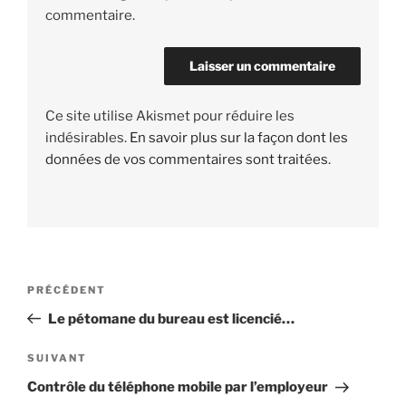
commentaire.
Ce site utilise Akismet pour réduire les
indésirables.
En savoir plus sur la façon dont les
données de vos commentaires sont traitées
.
Navigation
PRÉCÉDENT
Article
de
précédent
Le pétomane du bureau est licencié…
l’article
SUIVANT
Article
suivant
Contrôle du téléphone mobile par l’employeur