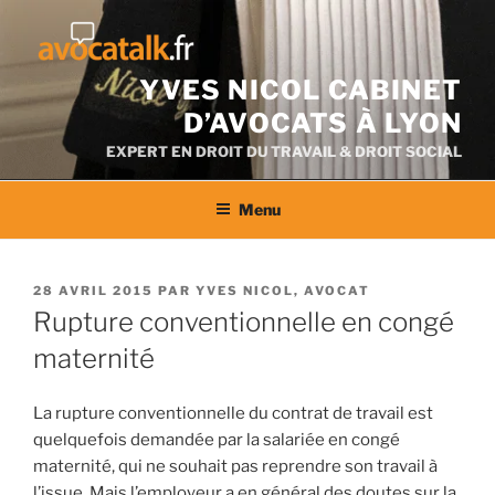
Aller
au
contenu
YVES NICOL CABINET
D’AVOCATS À LYON
EXPERT EN DROIT DU TRAVAIL & DROIT SOCIAL
Menu
PUBLIÉ
28 AVRIL 2015
PAR
YVES NICOL, AVOCAT
LE
Rupture conventionnelle en congé
maternité
La rupture conventionnelle du contrat de travail est
quelquefois demandée par la salariée en congé
maternité, qui ne souhait pas reprendre son travail à
l’issue. Mais l’employeur a en général des doutes sur la