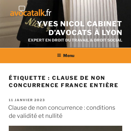
Aller
au
contenu
YVES NICOL CABINET
D’AVOCATS À LYON
EXPERT EN DROIT DU TRAVAIL & DROIT SOCIAL
Menu
ÉTIQUETTE :
CLAUSE DE NON
CONCURRENCE FRANCE ENTIÈRE
PUBLIÉ
11 JANVIER 2023
LE
Clause de non concurrence : conditions
de validité et nullité