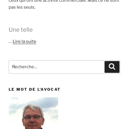
ceux qui ont une activité commerciale. Mais ce ne sont
pas les seuls.
Une telle
…
Lire la suite
Recherche
Reche
pour
:
LE MOT DE L’AVOCAT