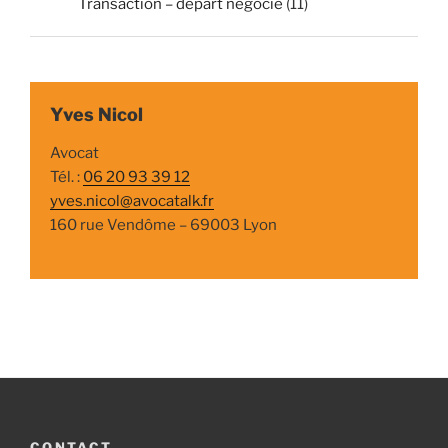
Transaction – départ négocié
(11)
Yves Nicol
Avocat
Tél. :
06 20 93 39 12
yves.nicol@avocatalk.fr
160 rue Vendôme – 69003 Lyon
CONTACT