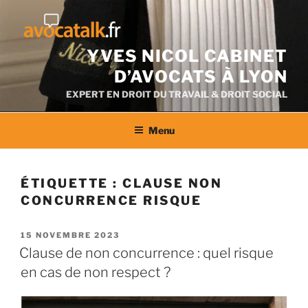
Aller
au
contenu
YVES NICOL CABINET
D’AVOCATS À LYON
EXPERT EN DROIT DU TRAVAIL & DROIT SOCIAL
Menu
ÉTIQUETTE :
CLAUSE NON
CONCURRENCE RISQUE
PUBLIÉ
15 NOVEMBRE 2023
LE
Clause de non concurrence : quel risque
en cas de non respect ?