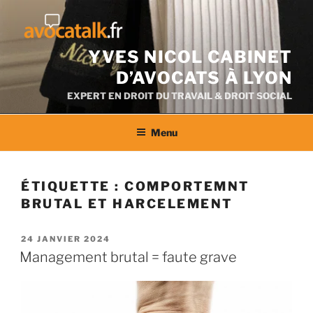
Aller
au
contenu
YVES NICOL CABINET
D’AVOCATS À LYON
EXPERT EN DROIT DU TRAVAIL & DROIT SOCIAL
Menu
ÉTIQUETTE :
COMPORTEMNT
BRUTAL ET HARCELEMENT
PUBLIÉ
24 JANVIER 2024
LE
Management brutal = faute grave