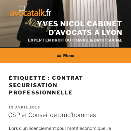
Aller
au
contenu
YVES NICOL CABINET
D’AVOCATS À LYON
EXPERT EN DROIT DU TRAVAIL & DROIT SOCIAL
Menu
ÉTIQUETTE :
CONTRAT
SECURISATION
PROFESSIONNELLE
PUBLIÉ
15 AVRIL 2013
LE
CSP et Conseil de prud’hommes
Lors d’un licenciement pour motif économique, le