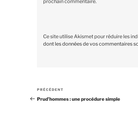
prochain commentaire.
Ce site utilise Akismet pour réduire les in
dont les données de vos commentaires so
Navigation
PRÉCÉDENT
Article
de
précédent
Prud’hommes : une procédure simple
l’article