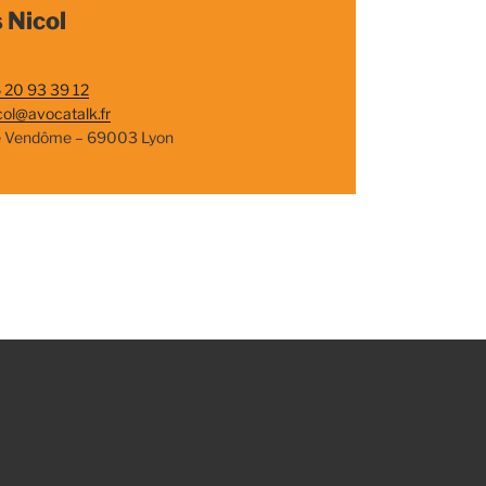
 Nicol
 20 93 39 12
col@avocatalk.fr
e Vendôme – 69003 Lyon