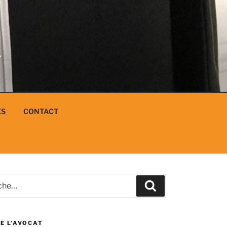
N
L
ES
CONTACT
e
Recherche
E L’AVOCAT