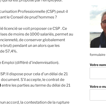
 qui lui est proposé par l’employeur.
écurisation Professionnelle (CSP) peut-il
ant le Conseil de prud’hommes ?
arié licencié se voit proposer ce CSP . Ce
eprises de moins de 1000 salariés, permet au
d’ancienneté, de conserver globalement
re brut) pendant un an alors que les
 de 57,4%.
formulaire
e Emploi (différé d’indemnisation).
Votre nom
SP. Il dispose pour cela d’un délai de 21
 document. S’il accepte, le contrat de
d
entre les parties au terme du délai de 21
Votre e-ma
mun accord, la contestation de la rupture