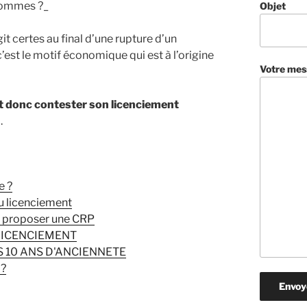
’hommes ?_
Objet
git certes au final d’une rupture d’un
est le motif économique qui est à l’origine
Votre mes
ut donc contester son licenciement
n
.
e ?
u licenciement
t proposer une CRP
LICENCIEMENT
 10 ANS D'ANCIENNETE
 ?