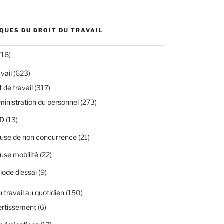
QUES DU DROIT DU TRAVAIL
(16)
avail
(623)
 de travail
(317)
inistration du personnel
(273)
D
(13)
use de non concurrence
(21)
use mobilité
(22)
iode d'essai
(9)
u travail au quotidien
(150)
ertissement
(6)