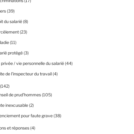
criminations
(17)
ers
(39)
it du salarié
(8)
rcèlement
(23)
ladie
(11)
arié protégé
(3)
 privée / vie personnelle du salarié
(44)
ite de l'inspecteur du travail
(4)
(142)
nseil de prud'hommes
(105)
te inexcusable
(2)
enciement pour faute grave
(38)
ons et réponses
(4)