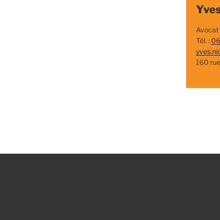
Yves
Avocat
Tél. :
06
yves.ni
160 ru