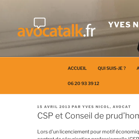
Aller
au
contenu
YVES N
ACCUEIL
QUI SUIS-JE ?
A
06 20 93 39 12
PUBLIÉ
15 AVRIL 2013
PAR
YVES NICOL, AVOCAT
LE
CSP et Conseil de prud’h
Lors d’un licenciement pour motif économique,