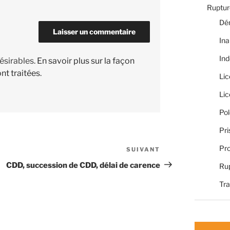
Rupture
Dé
Ina
Ind
désirables.
En savoir plus sur la façon
nt traitées
.
Li
Li
Pol
Pri
Pro
SUIVANT
Article
suivant
CDD, succession de CDD, délai de carence
Rup
Tra