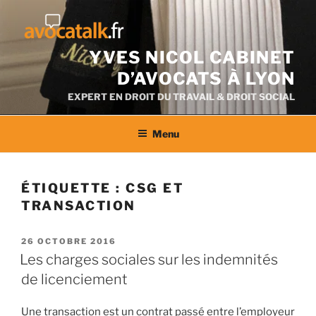
Aller
au
contenu
YVES NICOL CABINET
D’AVOCATS À LYON
EXPERT EN DROIT DU TRAVAIL & DROIT SOCIAL
Menu
ÉTIQUETTE :
CSG ET
TRANSACTION
PUBLIÉ
26 OCTOBRE 2016
LE
Les charges sociales sur les indemnités
de licenciement
Une transaction est un contrat passé entre l’employeur