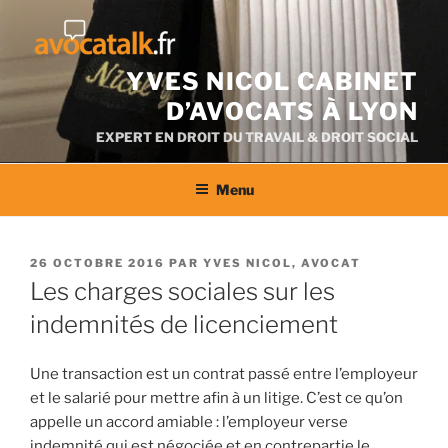
Aller
au
contenu
YVES NICOL CABINET
D’AVOCATS À LYON
EXPERT EN DROIT DU TRAVAIL & DROIT SOCIAL
Menu
PUBLIÉ
26 OCTOBRE 2016
PAR
YVES NICOL, AVOCAT
LE
Les charges sociales sur les
indemnités de licenciement
Une transaction est un contrat passé entre l’employeur
et le salarié pour mettre afin à un litige. C’est ce qu’on
appelle un accord amiable : l’employeur verse
indemnité qui est négociée et en contrepartie le