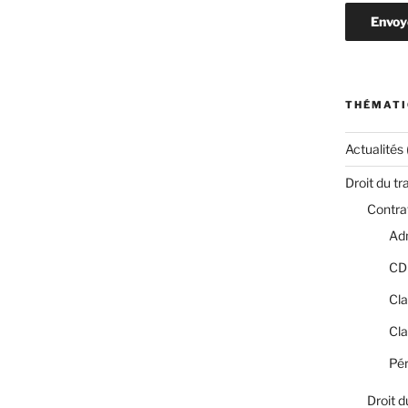
THÉMATI
Actualités
Droit du tr
Contrat
Adm
CD
Cla
Cla
Pér
Droit d