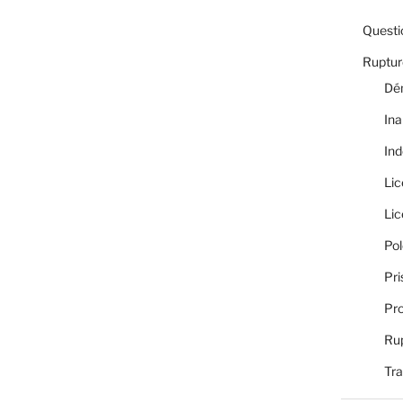
Questi
Rupture
Dé
Ina
Ind
Li
Li
Pol
Pri
Pro
Rup
Tra