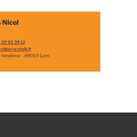
 Nicol
 20 93 39 12
col@avocatalk.fr
e Vendôme – 69003 Lyon