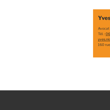
Yves
Avocat
Tél. :
06
yves.ni
160 ru