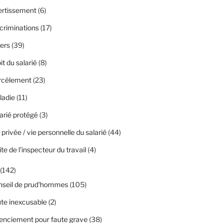
ertissement
(6)
criminations
(17)
ers
(39)
it du salarié
(8)
rcèlement
(23)
ladie
(11)
arié protégé
(3)
 privée / vie personnelle du salarié
(44)
ite de l'inspecteur du travail
(4)
(142)
nseil de prud'hommes
(105)
te inexcusable
(2)
enciement pour faute grave
(38)