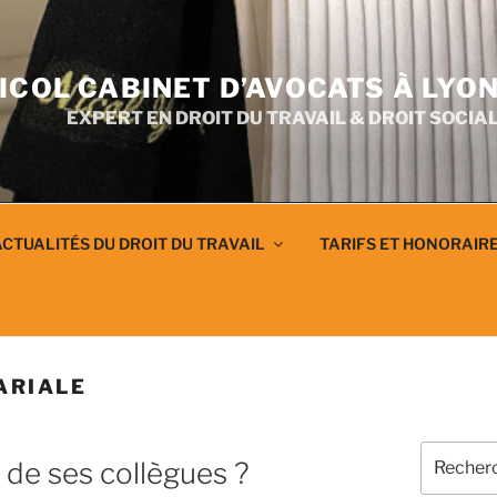
ICOL CABINET D’AVOCATS À LYO
EXPERT EN DROIT DU TRAVAIL & DROIT SOCIA
CTUALITÉS DU DROIT DU TRAVAIL
TARIFS ET HONORAIR
ARIALE
Recherch
e de ses collègues ?
pour