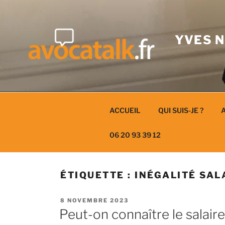
Aller
au
contenu
YVES N
ACCUEIL
QUI SUIS-JE ?
A
06 20 93 39 12
ÉTIQUETTE :
INÉGALITÉ SAL
PUBLIÉ
8 NOVEMBRE 2023
LE
Peut-on connaître le salair