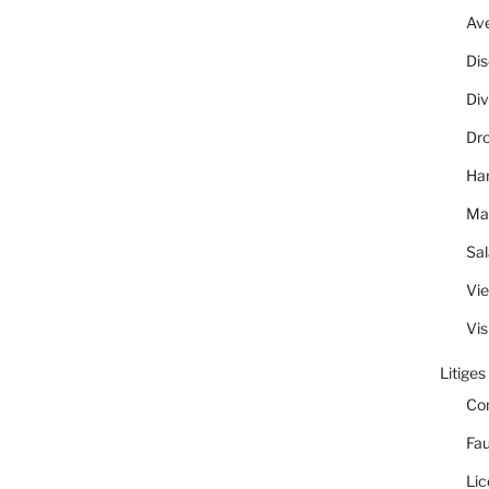
Av
Dis
Div
Dro
Ha
Ma
Sal
Vie
Vis
Litiges
Co
Fau
Lic