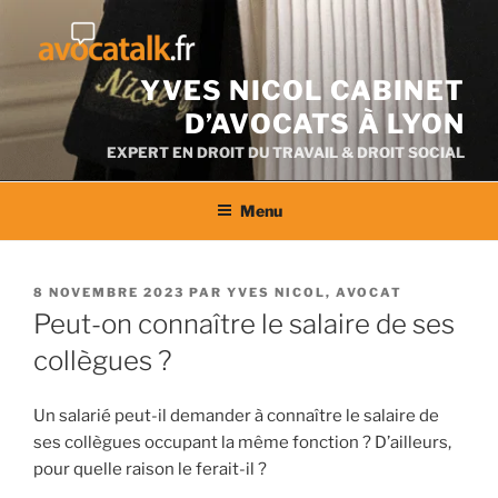
Aller
au
contenu
YVES NICOL CABINET
D’AVOCATS À LYON
EXPERT EN DROIT DU TRAVAIL & DROIT SOCIAL
Menu
PUBLIÉ
8 NOVEMBRE 2023
PAR
YVES NICOL, AVOCAT
LE
Peut-on connaître le salaire de ses
collègues ?
Un salarié peut-il demander à connaître le salaire de
ses collègues occupant la même fonction ? D’ailleurs,
pour quelle raison le ferait-il ?