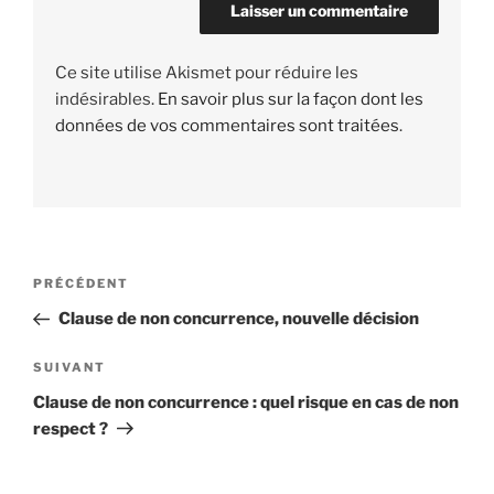
Ce site utilise Akismet pour réduire les
indésirables.
En savoir plus sur la façon dont les
données de vos commentaires sont traitées
.
Navigation
PRÉCÉDENT
Article
de
précédent
Clause de non concurrence, nouvelle décision
l’article
SUIVANT
Article
suivant
Clause de non concurrence : quel risque en cas de non
respect ?