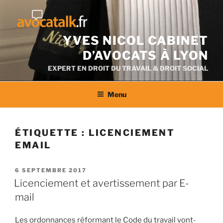
Aller
au
contenu
YVES NICOL CABINET
D’AVOCATS À LYON
EXPERT EN DROIT DU TRAVAIL & DROIT SOCIAL
Menu
ÉTIQUETTE :
LICENCIEMENT
EMAIL
PUBLIÉ
6 SEPTEMBRE 2017
LE
Licenciement et avertissement par E-
mail
Les ordonnances réformant le Code du travail vont-