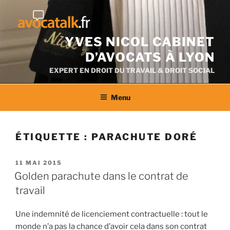
Aller
au
contenu
YVES NICOL CABINET
D’AVOCATS À LYON
EXPERT EN DROIT DU TRAVAIL & DROIT SOCIAL
Menu
ÉTIQUETTE :
PARACHUTE DORÉ
PUBLIÉ
11 MAI 2015
LE
Golden parachute dans le contrat de
travail
Une indemnité de licenciement contractuelle : tout le
monde n’a pas la chance d’avoir cela dans son contrat