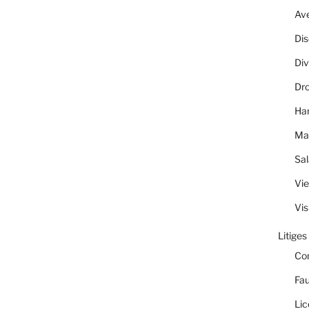
Av
Dis
Div
Dro
Ha
Ma
Sal
Vie
Vis
Litiges
Co
Fau
Lic