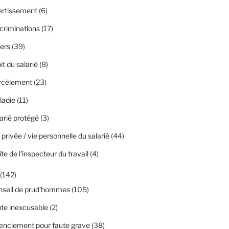
ertissement
(6)
criminations
(17)
ers
(39)
it du salarié
(8)
rcèlement
(23)
ladie
(11)
arié protégé
(3)
 privée / vie personnelle du salarié
(44)
ite de l'inspecteur du travail
(4)
(142)
nseil de prud'hommes
(105)
te inexcusable
(2)
enciement pour faute grave
(38)