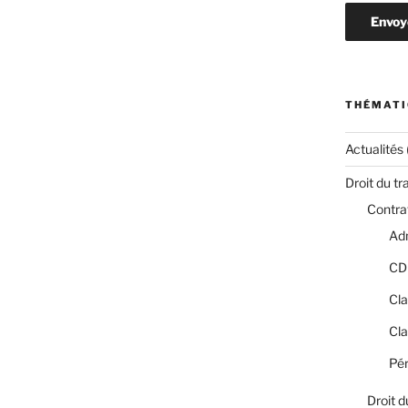
THÉMATI
Actualités
Droit du tr
Contrat
Adm
CD
Cla
Cla
Pér
Droit d