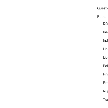
Questi
Rupture
Dé
Ina
Ind
Li
Li
Pol
Pri
Pro
Rup
Tra