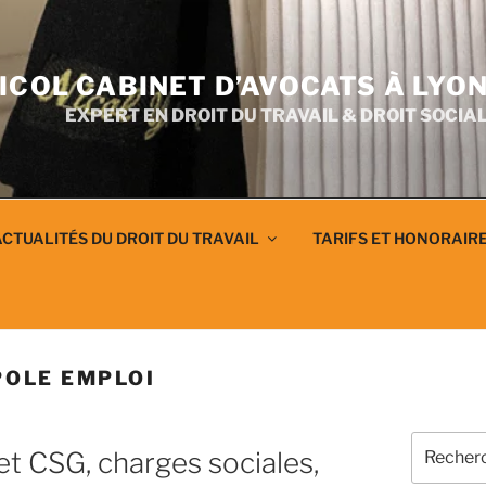
ICOL CABINET D’AVOCATS À LYO
EXPERT EN DROIT DU TRAVAIL & DROIT SOCIA
CTUALITÉS DU DROIT DU TRAVAIL
TARIFS ET HONORAIR
POLE EMPLOI
Recherch
et CSG, charges sociales,
pour