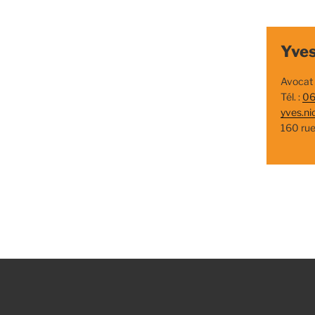
Yves
Avocat
Tél. :
06
yves.ni
160 ru