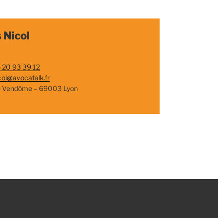
 Nicol
 20 93 39 12
col@avocatalk.fr
e Vendôme – 69003 Lyon