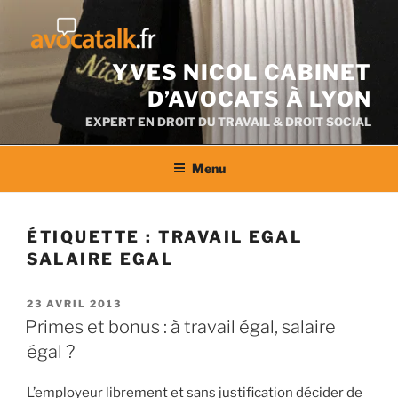
Aller
au
contenu
YVES NICOL CABINET
D’AVOCATS À LYON
EXPERT EN DROIT DU TRAVAIL & DROIT SOCIAL
Menu
ÉTIQUETTE :
TRAVAIL EGAL
SALAIRE EGAL
PUBLIÉ
23 AVRIL 2013
LE
Primes et bonus : à travail égal, salaire
égal ?
L’employeur librement et sans justification décider de