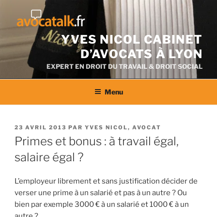
Aller
au
contenu
YVES NICOL CABINET
D’AVOCATS À LYON
EXPERT EN DROIT DU TRAVAIL & DROIT SOCIAL
Menu
PUBLIÉ
23 AVRIL 2013
PAR
YVES NICOL, AVOCAT
LE
Primes et bonus : à travail égal,
salaire égal ?
L’employeur librement et sans justification décider de
verser une prime à un salarié et pas à un autre ? Ou
bien par exemple 3000 € à un salarié et 1000 € à un
autre ?