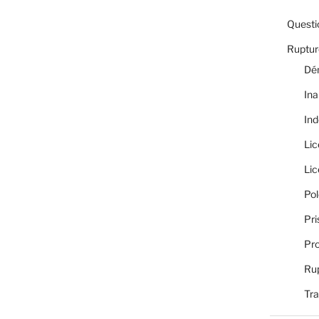
Questi
Rupture
Dé
Ina
Ind
Li
Li
Pol
Pri
Pro
Rup
Tra