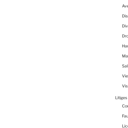
Av
Dis
Div
Dro
Ha
Ma
Sal
Vie
Vis
Litiges
Co
Fau
Lic