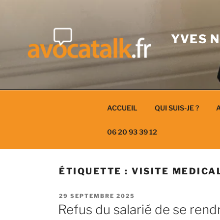
Aller
au
contenu
YVES N
ACCUEIL
QUI SUIS-JE ?
A
06 20 93 39 12
ÉTIQUETTE :
VISITE MEDICA
PUBLIÉ
29 SEPTEMBRE 2025
LE
Refus du salarié de se rendr