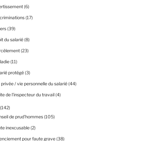
ertissement
(6)
criminations
(17)
ers
(39)
it du salarié
(8)
rcèlement
(23)
ladie
(11)
arié protégé
(3)
 privée / vie personnelle du salarié
(44)
ite de l'inspecteur du travail
(4)
(142)
nseil de prud'hommes
(105)
te inexcusable
(2)
enciement pour faute grave
(38)