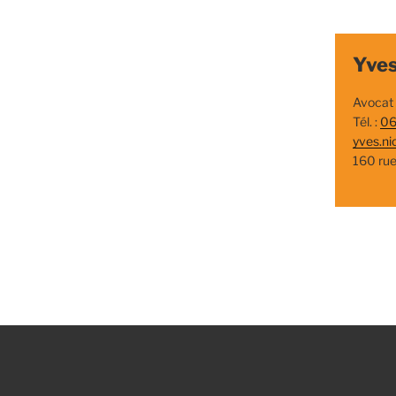
Yves
Avocat
Tél. :
06
yves.ni
160 ru