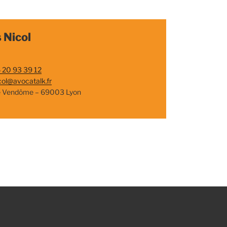
 Nicol
 20 93 39 12
col@avocatalk.fr
e Vendôme – 69003 Lyon