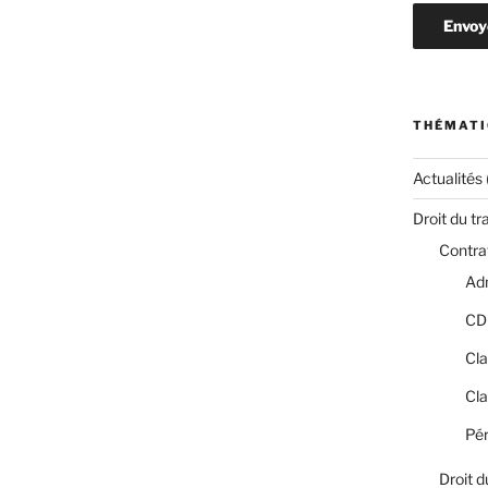
THÉMATI
Actualités
Droit du tr
Contrat
Adm
CD
Cla
Cla
Pér
Droit d