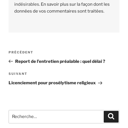
indésirables.
En savoir plus sur la façon dont les
données de vos commentaires sont traitées
.
Navigation
PRÉCÉDENT
Article
de
précédent
Report de l’entretien préalable : quel délai ?
l’article
SUIVANT
Article
suivant
Licenciement pour prosélytisme religieux
Recherche
Reche
pour
: