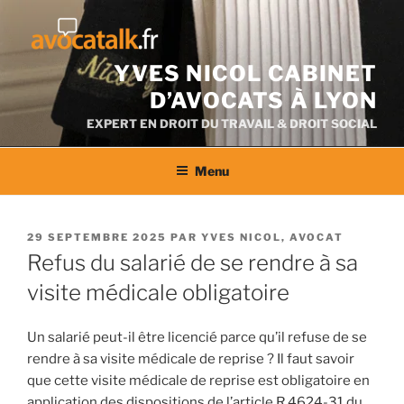
Aller
au
contenu
YVES NICOL CABINET
D’AVOCATS À LYON
EXPERT EN DROIT DU TRAVAIL & DROIT SOCIAL
Menu
PUBLIÉ
29 SEPTEMBRE 2025
PAR
YVES NICOL, AVOCAT
LE
Refus du salarié de se rendre à sa
visite médicale obligatoire
Un salarié peut-il être licencié parce qu’il refuse de se
rendre à sa visite médicale de reprise ? Il faut savoir
que cette visite médicale de reprise est obligatoire en
application des dispositions de l’article R.4624-31 du