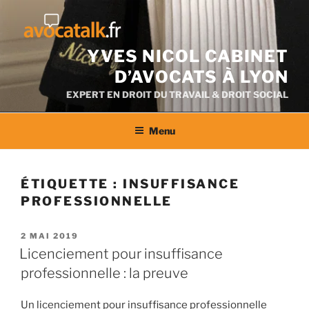
Aller
au
contenu
YVES NICOL CABINET
D’AVOCATS À LYON
EXPERT EN DROIT DU TRAVAIL & DROIT SOCIAL
Menu
ÉTIQUETTE :
INSUFFISANCE
PROFESSIONNELLE
PUBLIÉ
2 MAI 2019
LE
Licenciement pour insuffisance
professionnelle : la preuve
Un licenciement pour insuffisance professionnelle