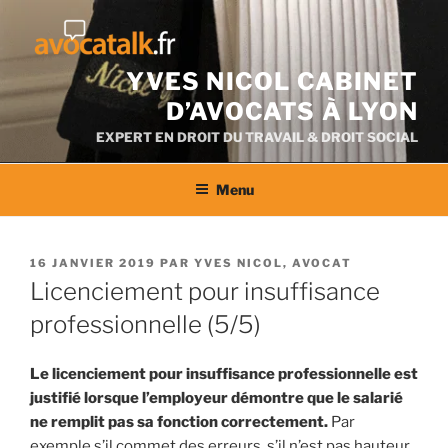
Aller
au
contenu
YVES NICOL CABINET
D’AVOCATS À LYON
EXPERT EN DROIT DU TRAVAIL & DROIT SOCIAL
Menu
PUBLIÉ
16 JANVIER 2019
PAR
YVES NICOL, AVOCAT
LE
Licenciement pour insuffisance
professionnelle (5/5)
Le licenciement pour insuffisance professionnelle est
justifié lorsque l’employeur démontre que le salarié
ne remplit pas sa fonction correctement.
Par
exemple s’il commet des erreurs, s’il n’est pas hauteur