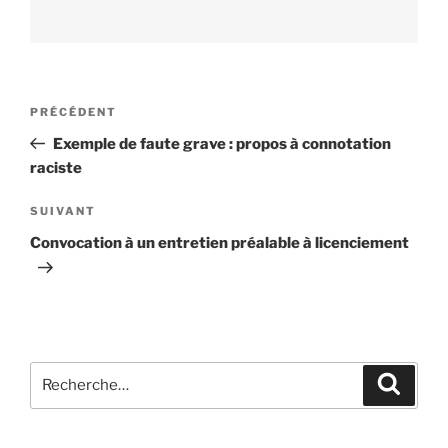
Navigation
PRÉCÉDENT
Article
de
précédent
Exemple de faute grave : propos à connotation
l’article
raciste
SUIVANT
Article
suivant
Convocation à un entretien préalable à licenciement
Recherche
Reche
pour
: