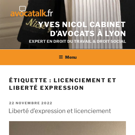
Aller
au
contenu
YVES NICOL CABINET
D’AVOCATS À LYON
EXPERT EN DROIT DU TRAVAIL & DROIT SOCIAL
Menu
ÉTIQUETTE :
LICENCIEMENT ET
LIBERTÉ EXPRESSION
PUBLIÉ
22 NOVEMBRE 2022
LE
Liberté d’expression et licenciement