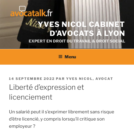
Aller
au
contenu
YVES NICOL CABINET
D’AVOCATS À LYON
EXPERT EN DROIT DU TRAVAIL & DROIT SOCIAL
Menu
PUBLIÉ
14 SEPTEMBRE 2022
PAR
YVES NICOL, AVOCAT
LE
Liberté d’expression et
licenciement
Un salarié peut il s’exprimer librement sans risque
d’être licencié, y compris lorsqu’il critique son
employeur ?