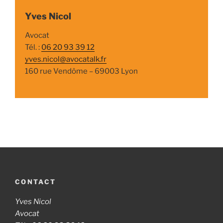
Yves Nicol
Avocat
Tél. :
06 20 93 39 12
yves.nicol@avocatalk.fr
160 rue Vendôme – 69003 Lyon
CONTACT
Yves Nicol
Avocat