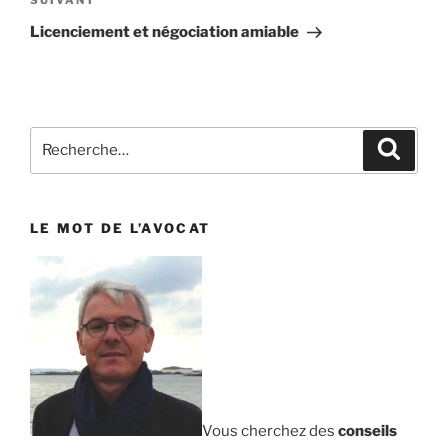
SUIVANT
Article
suivant
Licenciement et négociation amiable
Recherche
Reche
pour
:
LE MOT DE L’AVOCAT
Vous cherchez des
conseils