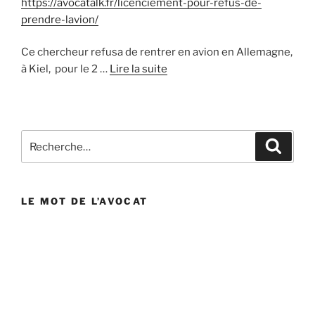
https://avocatalk.fr/licenciement-pour-refus-de-
prendre-lavion/
Ce chercheur refusa de rentrer en avion en Allemagne,
à Kiel, pour le 2 …
Lire la suite
Recherche
Reche
pour
:
LE MOT DE L’AVOCAT