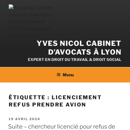
Aller
au
contenu
YVES NICOL CABINET
D’AVOCATS À LYON
EXPERT EN DROIT DU TRAVAIL & DROIT SOCIAL
Menu
ÉTIQUETTE :
LICENCIEMENT
REFUS PRENDRE AVION
PUBLIÉ
19 AVRIL 2024
LE
Suite – chercheur licencié pour refus de