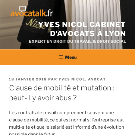
Aller
au
contenu
YVES NICOL CABINET
D’AVOCATS À LYON
EXPERT EN DROIT DU TRAVAIL & DROIT SOCIAL
Menu
PUBLIÉ
18 JANVIER 2018
PAR
YVES NICOL, AVOCAT
LE
Clause de mobilité et mutation :
peut-il y avoir abus ?
Les contrats de travail comprennent souvent une
clause de mobilité, ce qui est normal si l’entreprise est
multi-site et que le salarié est informé d’une évolution
possible dans le futur.