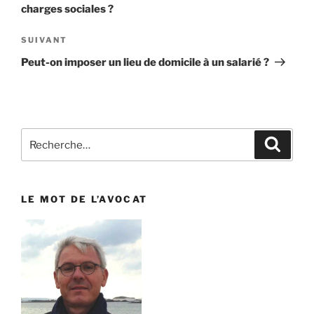
l’article
charges sociales ?
SUIVANT
Article
suivant
Peut-on imposer un lieu de domicile à un salarié ?
Recherche
Reche
pour
:
LE MOT DE L’AVOCAT