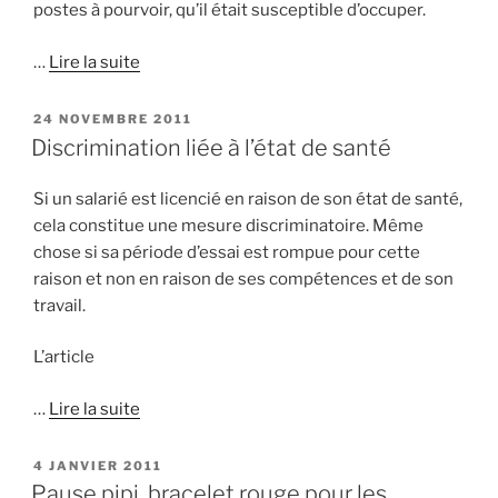
postes à pourvoir, qu’il était susceptible d’occuper.
…
Lire la suite
PUBLIÉ
24 NOVEMBRE 2011
LE
Discrimination liée à l’état de santé
Si un salarié est licencié en raison de son état de santé,
cela constitue une mesure discriminatoire. Même
chose si sa période d’essai est rompue pour cette
raison et non en raison de ses compétences et de son
travail.
L’article
…
Lire la suite
PUBLIÉ
4 JANVIER 2011
LE
Pause pipi, bracelet rouge pour les