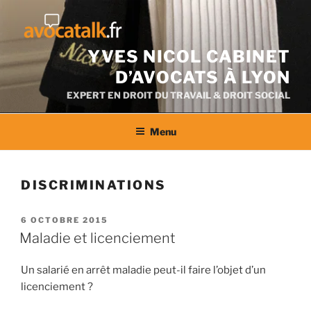
Aller
au
contenu
YVES NICOL CABINET
D’AVOCATS À LYON
EXPERT EN DROIT DU TRAVAIL & DROIT SOCIAL
Menu
DISCRIMINATIONS
PUBLIÉ
6 OCTOBRE 2015
LE
Maladie et licenciement
Un salarié en arrêt maladie peut-il faire l’objet d’un
licenciement ?