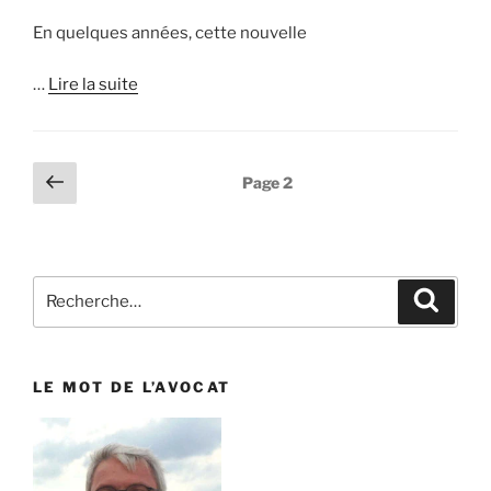
En quelques années, cette nouvelle
…
Lire la suite
Pagination
Page
Page
2
précédente
des
publications
Recherche
Reche
pour
:
LE MOT DE L’AVOCAT