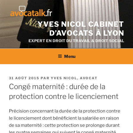
Aller
au
contenu
YVES NICOL CABINET
D’AVOCATS À LYON
EXPERT EN DROIT DU TRAVAIL & DROIT SOCIAL
Menu
PUBLIÉ
31 AOÛT 2015
PAR
YVES NICOL, AVOCAT
LE
Congé maternité : durée de la
protection contre le licenciement
Précision concernant la durée de la protection contre
le licenciement dont bénéficient la salariée en raison
de sa maternité : cette protection se prolonge durant
les quatre semaines qui suivent le congé maternité