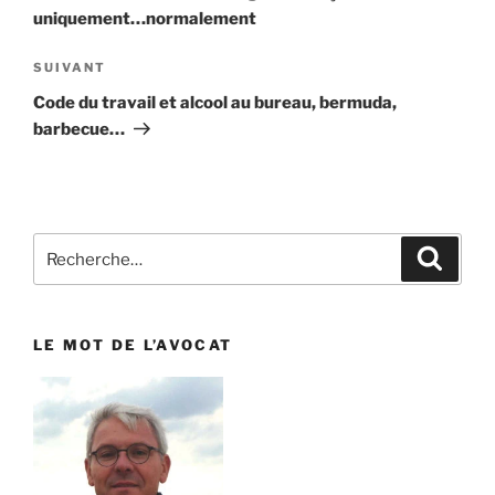
l’article
uniquement…normalement
SUIVANT
Article
suivant
Code du travail et alcool au bureau, bermuda,
barbecue…
Recherche
Reche
pour
:
LE MOT DE L’AVOCAT