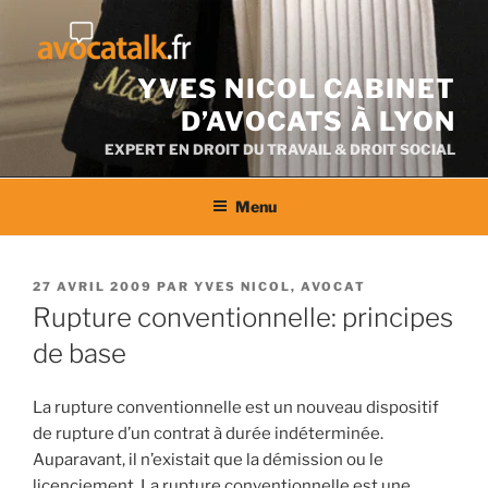
Aller
au
contenu
YVES NICOL CABINET
D’AVOCATS À LYON
EXPERT EN DROIT DU TRAVAIL & DROIT SOCIAL
Menu
PUBLIÉ
27 AVRIL 2009
PAR
YVES NICOL, AVOCAT
LE
Rupture conventionnelle: principes
de base
La rupture conventionnelle est un nouveau dispositif
de rupture d’un contrat à durée indéterminée.
Auparavant, il n’existait que la démission ou le
licenciement. La rupture conventionnelle est une