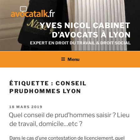
Aller
au
contenu
YVES NICOL CABINET
D’AVOCATS À LYON
EXPERT EN DROIT DU TRAVAIL & DROIT SOCIAL
Menu
ÉTIQUETTE :
CONSEIL
PRUDHOMMES LYON
PUBLIÉ
18 MARS 2019
LE
Quel conseil de prud’hommes saisir ? Lieu
de travail, domicile…etc ?
Dans le cas d’une contestation de licenciement, quel