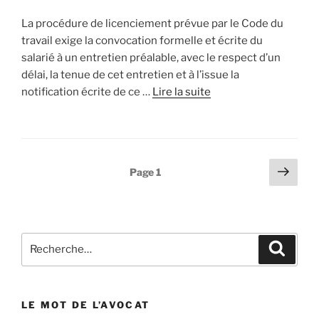
La procédure de licenciement prévue par le Code du
travail exige la convocation formelle et écrite du
salarié à un entretien préalable, avec le respect d’un
délai, la tenue de cet entretien et à l’issue la
notification écrite de ce …
Lire la suite
Pagination
Pag
Page
1
suiv
des
publications
Recherche
Reche
pour
:
LE MOT DE L’AVOCAT