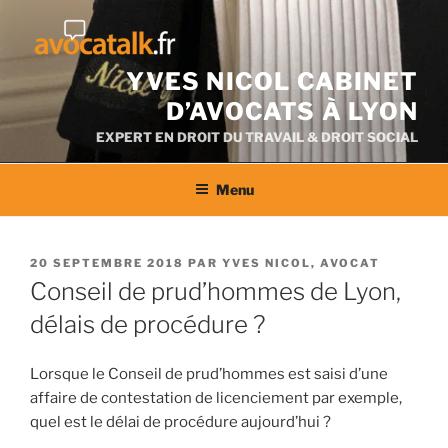
Aller
au
contenu
YVES NICOL CABINET
D’AVOCATS À LYON
EXPERT EN DROIT DU TRAVAIL & DROIT SOCIAL
Menu
PUBLIÉ
20 SEPTEMBRE 2018
PAR
YVES NICOL, AVOCAT
LE
Conseil de prud’hommes de Lyon,
délais de procédure ?
Lorsque le Conseil de prud’hommes est saisi d’une
affaire de contestation de licenciement par exemple,
quel est le délai de procédure aujourd’hui ?