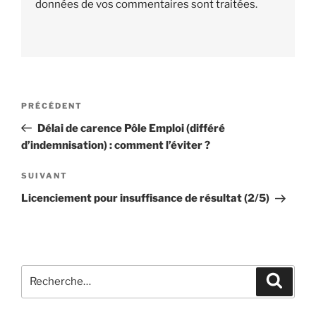
données de vos commentaires sont traitées
.
Navigation
PRÉCÉDENT
Article
de
précédent
Délai de carence Pôle Emploi (différé
l’article
d’indemnisation) : comment l’éviter ?
SUIVANT
Article
suivant
Licenciement pour insuffisance de résultat (2/5)
Recherche
Reche
pour
: