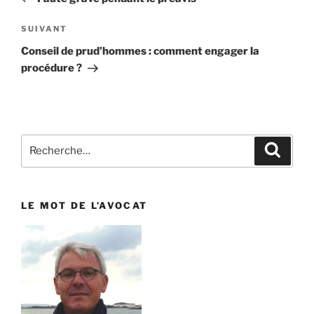
l’article
SUIVANT
Article
suivant
Conseil de prud’hommes : comment engager la
procédure ?
Recherche
Reche
pour
:
LE MOT DE L’AVOCAT