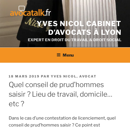
Aller
au
contenu
YVES NICOL CABINET
D’AVOCATS À LYON
EXPERT EN DROIT DU TRAVAIL & DROIT SOCIAL
Menu
PUBLIÉ
18 MARS 2019
PAR
YVES NICOL, AVOCAT
LE
Quel conseil de prud’hommes
saisir ? Lieu de travail, domicile…
etc ?
Dans le cas d’une contestation de licenciement, quel
conseil de prud’hommes saisir ? Ce point est