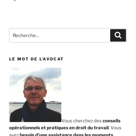
Recherche
Reche
pour
:
LE MOT DE L’AVOCAT
Vous cherchez des
conseils
opérationnels et pratiques en droit du travail
. Vous
avez
besoin d’une assistance dans les moments