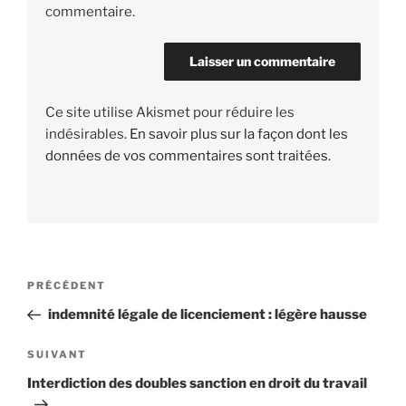
commentaire.
Ce site utilise Akismet pour réduire les
indésirables.
En savoir plus sur la façon dont les
données de vos commentaires sont traitées
.
Navigation
PRÉCÉDENT
Article
de
précédent
indemnité légale de licenciement : légère hausse
l’article
SUIVANT
Article
suivant
Interdiction des doubles sanction en droit du travail