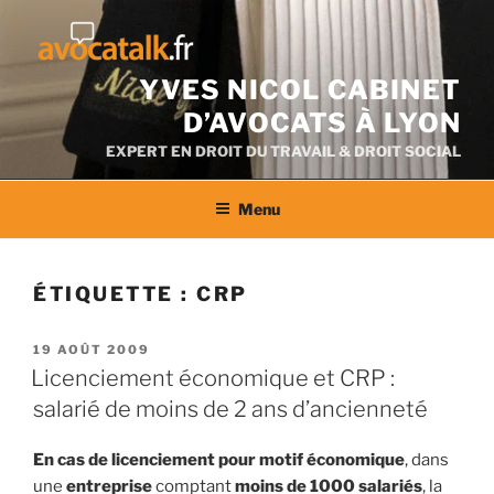
Aller
au
contenu
YVES NICOL CABINET
D’AVOCATS À LYON
EXPERT EN DROIT DU TRAVAIL & DROIT SOCIAL
Menu
ÉTIQUETTE :
CRP
PUBLIÉ
19 AOÛT 2009
LE
Licenciement économique et CRP :
salarié de moins de 2 ans d’ancienneté
En cas de licenciement pour motif économique
, dans
une
entreprise
comptant
moins de 1000 salariés
, la