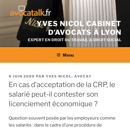
Aller
au
contenu
YVES NICOL CABINET
D’AVOCATS À LYON
EXPERT EN DROIT DU TRAVAIL & DROIT SOCIAL
Menu
PUBLIÉ
9 JUIN 2009
PAR
YVES NICOL, AVOCAT
LE
En cas d’acceptation de la CRP, le
salarié peut-il contester son
licenciement économique ?
Question souvent posée par les employeurs comme
les salariés : dans le cadre d’une procédure de