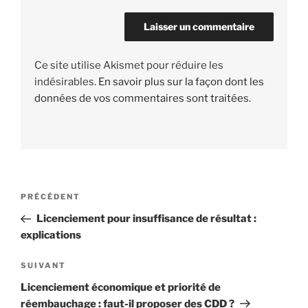
Ce site utilise Akismet pour réduire les
indésirables.
En savoir plus sur la façon dont les
données de vos commentaires sont traitées
.
Navigation
PRÉCÉDENT
Article
de
précédent
Licenciement pour insuffisance de résultat :
l’article
explications
SUIVANT
Article
suivant
Licenciement économique et priorité de
réembauchage : faut-il proposer des CDD ?