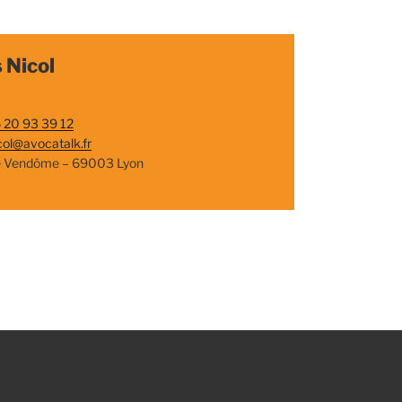
 Nicol
 20 93 39 12
col@avocatalk.fr
e Vendôme – 69003 Lyon