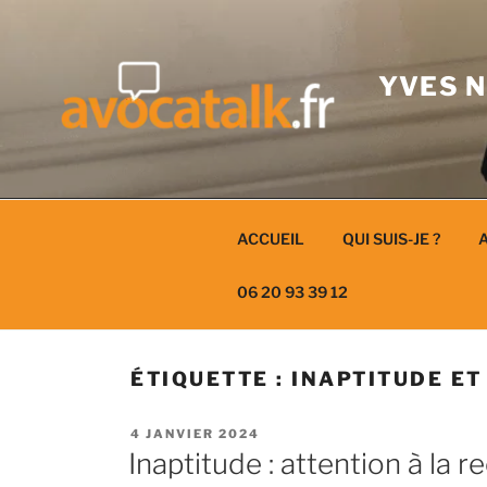
Aller
au
contenu
YVES N
ACCUEIL
QUI SUIS-JE ?
A
06 20 93 39 12
ÉTIQUETTE :
INAPTITUDE E
PUBLIÉ
4 JANVIER 2024
LE
Inaptitude : attention à la