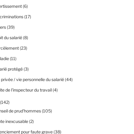
ertissement
(6)
criminations
(17)
ers
(39)
it du salarié
(8)
rcèlement
(23)
ladie
(11)
arié protégé
(3)
 privée / vie personnelle du salarié
(44)
ite de l'inspecteur du travail
(4)
(142)
nseil de prud'hommes
(105)
te inexcusable
(2)
enciement pour faute grave
(38)