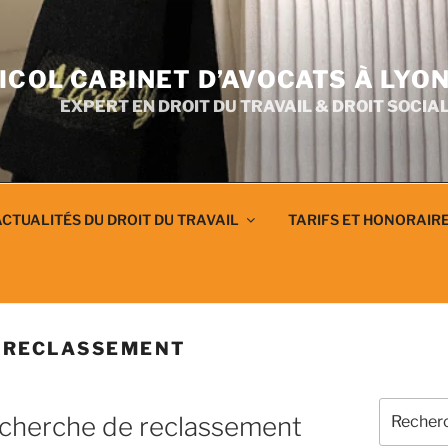
ICOL CABINET D’AVOCATS À LYO
EXPERT EN DROIT DU TRAVAIL & DROIT SOCIA
CTUALITÉS DU DROIT DU TRAVAIL
TARIFS ET HONORAIR
T RECLASSEMENT
Recherch
 recherche de reclassement
pour