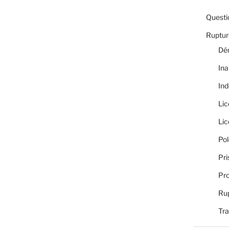
Questi
Rupture
Dé
Ina
Ind
Li
Li
Pol
Pri
Pro
Rup
Tra