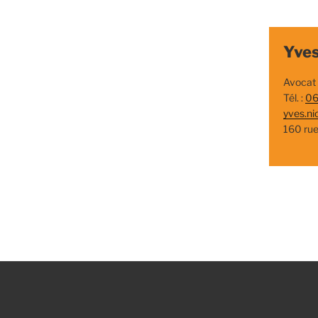
Yves
Avocat
Tél. :
06
yves.ni
160 ru