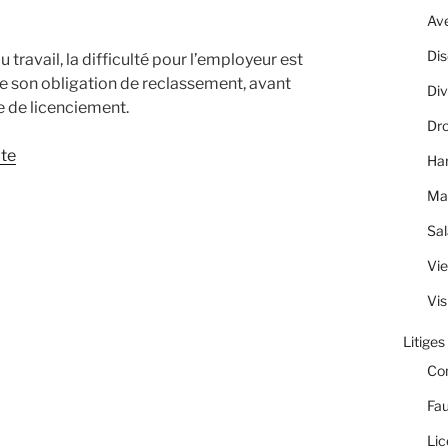
Av
Dis
 travail, la difficulté pour l’employeur est
e son obligation de reclassement, avant
Div
 de licenciement.
Dro
ite
Ha
Ma
Sal
Vie
Vis
Litiges
Co
Fau
Lic